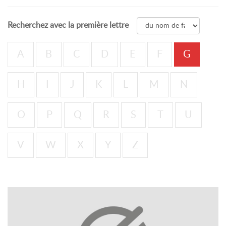
Recherchez avec la première lettre
A
B
C
D
E
F
G
H
I
J
K
L
M
N
O
P
Q
R
S
T
U
V
W
X
Y
Z