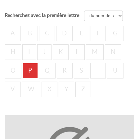
Recherchez avec la première lettre
A
B
C
D
E
F
G
H
I
J
K
L
M
N
O
P
Q
R
S
T
U
V
W
X
Y
Z