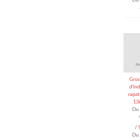
Grou
d'in
rapat
13
Du 
/
Du 