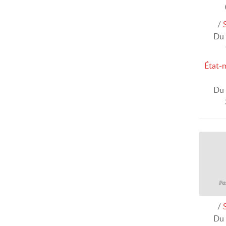
/
Du 
État-
Du 
/
Du 