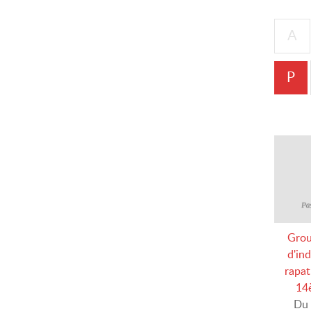
A
P
Grou
d'in
rapat
14
Du 