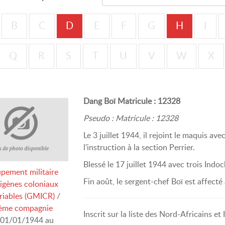
B
C
D
E
F
G
H
I
Q
R
S
T
U
V
W
X
Dang Boï Matricule : 12328
Pseudo : Matricule : 12328
Le 3 juillet 1944, il rejoint le maquis 
l'instruction à la section Perrier.
Blessé le 17 juillet 1944 avec trois Indoc
pement militaire
Fin août, le sergent-chef Boï est affecté
digènes coloniaux
riables (GMICR)
/
ème compagnie
Inscrit sur la liste des Nord-Africains e
01/01/1944 au