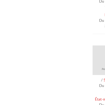
Du 
Du 
/
Du 
État-
Du 