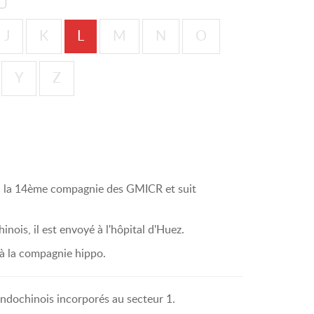
J
K
L
M
N
O
Y
Z
avec la 14ème compagnie des GMICR et suit
hinois, il est envoyé à l'hôpital d'Huez.
 à la compagnie hippo.
t Indochinois incorporés au secteur 1.